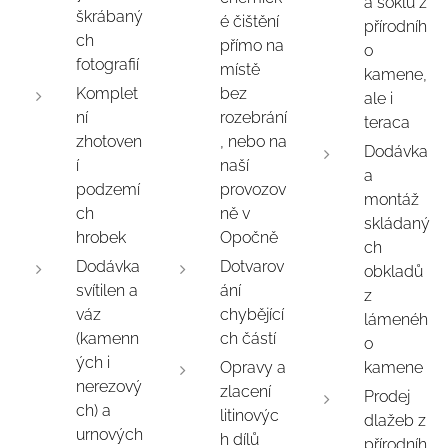
a soklů z
škrábaný
é čištění
přírodníh
ch
přímo na
o
fotografií
místě
kamene,
Komplet
bez
ale i
ní
rozebrání
teraca
zhotoven
, nebo na
Dodávka
í
naší
a
podzemí
provozov
montáž
ch
ně v
skládaný
hrobek
Opočně
ch
Dodávka
Dotvarov
obkladů
svítilen a
ání
z
váz
chybějící
lámenéh
(kamenn
ch částí
o
ých i
Opravy a
kamene
nerezový
zlacení
Prodej
ch) a
litinovýc
dlažeb z
urnových
h dílů
přírodníh