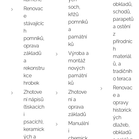
obkladů,
soch,
Renovac
schodů,
křížů
e
parapetů
pomníků
stávajícíc
a ostění
a
h
z
památní
pomníků,
přírodníc
ků
oprava
h
základů
Výroba a
materiál
a
montáž
ů, a
rekonstru
nových
tradičníh
kce
památní
o teraca
hrobek
ků
Renovac
Zhotove
Zhotove
e a
ní nápisů
ní a
opravy
(tiskacích
oprava
historick
i
základů
ých
psacích),
Manuální
dlažeb,
keramick
i
obkladů
ých a
chemick