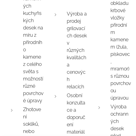
obkladu
ých
krbové
kuchyňs
Výroba a
vložky
kých
prodej
přírodní
desek na
grilovací
m
míru z
ch desek
kamene
přírodníh
v
m (žula,
o
různých
pískovec
kamene
kvalitách
,
z celého
a
mramor)
světa s
cenovýc
s různou
možností
h
povrchov
různé
relacích
ou
povrchov
Osobní
úpravou
é úpravy
konzulta
Výroba
Zhotove
ce a
ochrann
ní
doporuč
ých
soklíků,
ení
desek
nebo
materiál
před