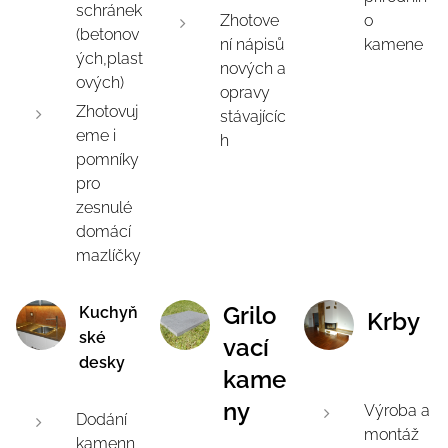
schránek
Zhotove
o
(betonov
ní nápisů
kamene
ých,plast
nových a
ových)
opravy
Zhotovuj
stávajícíc
eme i
h
pomníky
pro
zesnulé
domácí
mazlíčky
Grilo
Kuchyň
Krby
ské
vací
desky
kame
ny
Výroba a
Dodání
montáž
kamenn