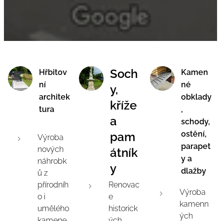
Soch
Hřbitov
Kamen
ní
né
y,
architek
obklady
kříže
tura
,
a
schody,
ostění,
pam
Výroba
parapet
nových
átník
y a
náhrobk
y
dlažby
ů z
přírodníh
Renovac
Výroba
o i
e
kamenn
umělého
historick
ých
kamene
ých