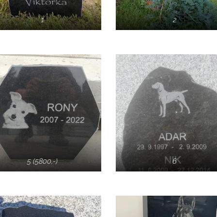
1
2
5 (5800,-)
6