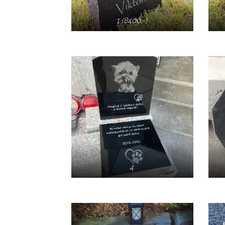
1 (8400,-)
4