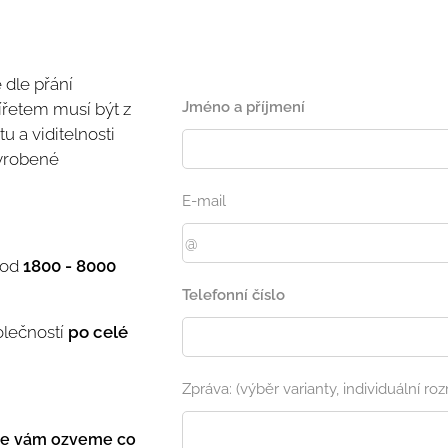
 dle přání
Jméno a příjmení
ířetem musí být z
 a viditelnosti
vyrobené
E-mail
 od
1800 - 8000
Telefonní číslo
lečností
po celé
Zpráva: (výběr varianty, individuální roz
se vám ozveme co