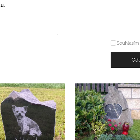
u.
Souhlasím 
Ode