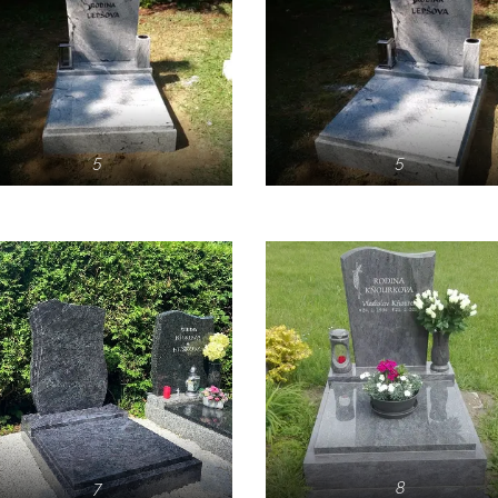
5
5
7
8