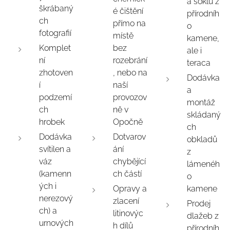
a soklů z
škrábaný
é čištění
přírodníh
ch
přímo na
o
fotografií
místě
kamene,
Komplet
bez
ale i
ní
rozebrání
teraca
zhotoven
, nebo na
Dodávka
í
naší
a
podzemí
provozov
montáž
ch
ně v
skládaný
hrobek
Opočně
ch
Dodávka
Dotvarov
obkladů
svítilen a
ání
z
váz
chybějící
lámenéh
(kamenn
ch částí
o
ých i
Opravy a
kamene
nerezový
zlacení
Prodej
ch) a
litinovýc
dlažeb z
urnových
h dílů
přírodníh