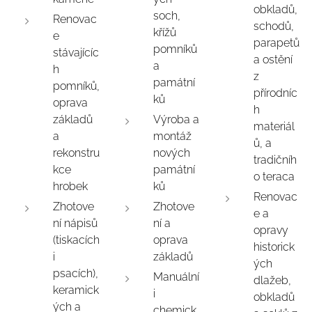
obkladů,
soch,
Renovac
schodů,
křížů
e
parapetů
pomníků
stávajícíc
a ostění
a
h
z
památní
pomníků,
přírodníc
ků
oprava
h
základů
Výroba a
materiál
a
montáž
ů, a
rekonstru
nových
tradičníh
kce
památní
o teraca
hrobek
ků
Renovac
Zhotove
Zhotove
e a
ní nápisů
ní a
opravy
(tiskacích
oprava
historick
i
základů
ých
psacích),
Manuální
dlažeb,
keramick
i
obkladů
ých a
chemick