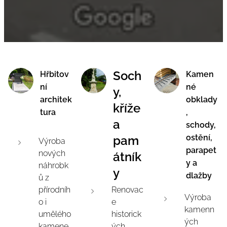
Soch
Hřbitov
Kamen
ní
né
y,
architek
obklady
kříže
tura
,
a
schody,
ostění,
pam
Výroba
parapet
nových
átník
y a
náhrobk
y
dlažby
ů z
přírodníh
Renovac
Výroba
o i
e
kamenn
umělého
historick
ých
kamene
ých