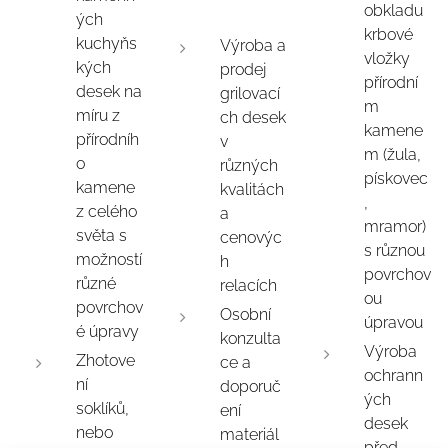
obkladu
ých
krbové
kuchyňs
Výroba a
vložky
kých
prodej
přírodní
desek na
grilovací
m
míru z
ch desek
kamene
přírodníh
v
m (žula,
o
různých
pískovec
kamene
kvalitách
,
z celého
a
mramor)
světa s
cenovýc
s různou
možností
h
povrchov
různé
relacích
ou
povrchov
Osobní
úpravou
é úpravy
konzulta
Výroba
Zhotove
ce a
ochrann
ní
doporuč
ých
soklíků,
ení
desek
nebo
materiál
před