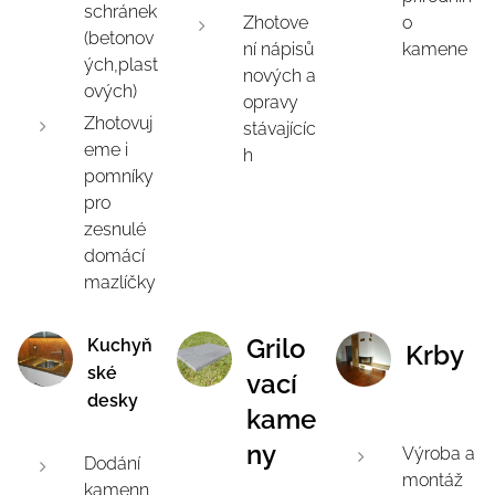
schránek
Zhotove
o
(betonov
ní nápisů
kamene
ých,plast
nových a
ových)
opravy
Zhotovuj
stávajícíc
eme i
h
pomníky
pro
zesnulé
domácí
mazlíčky
Grilo
Kuchyň
Krby
ské
vací
desky
kame
ny
Výroba a
Dodání
montáž
kamenn