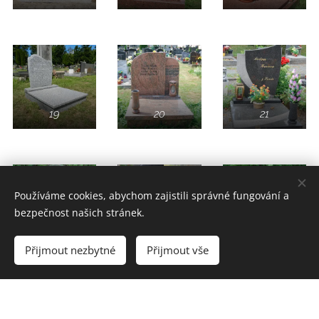
19
20
21
Používáme cookies, abychom zajistili správné fungování a
bezpečnost našich stránek.
22
23
24
Přijmout nezbytné
Přijmout vše