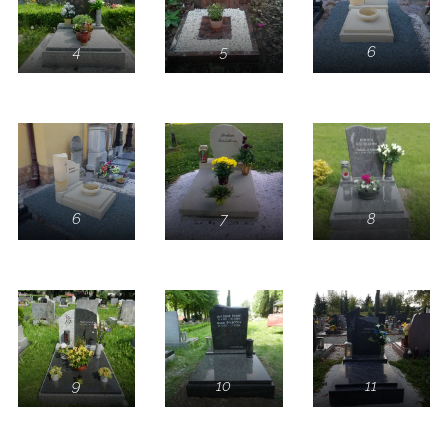
4
5
6
6
7
8
9
10
11